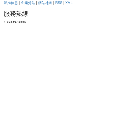
熱推信息
|
企業分站
|
網站地圖
|
RSS
|
XML
服務熱線
13609873996