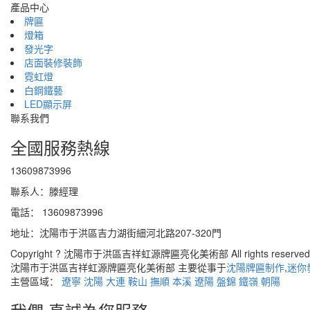
產品中心
牌匾
燈箱
發光字
店面裝修裝飾
霓虹燈
白鋼鐵藝
LED顯示屏
聯系我們
全國服務熱線
13609873996
聯系人：滕經理
電話： 13609873996
地址：沈陽市于洪區吉力湖街細河北路207-320門
Copyright ? 沈陽市于洪區吉祥虹源牌匾亮化美術部 All rights reserv
沈陽市于洪區吉祥虹源牌匾亮化美術部 主要從事于
沈陽牌匾制作
,
迷你
主營區域：
遼寧
沈陽
大連
鞍山
撫順
本溪
遼陽
盤錦
鐵嶺
朝陽