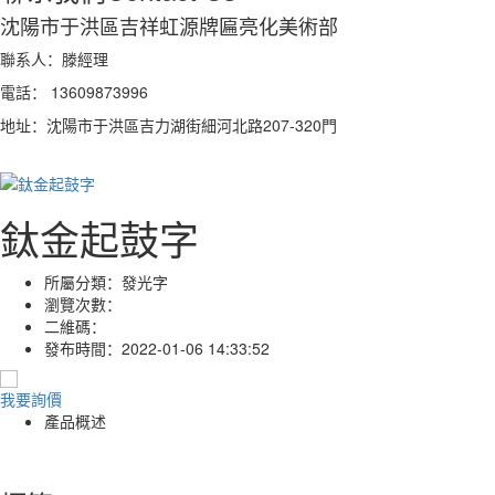
沈陽市于洪區吉祥虹源牌匾亮化美術部
聯系人：滕經理
電話： 13609873996
地址：沈陽市于洪區吉力湖街細河北路207-320門
鈦金起鼓字
所屬分類：
發光字
瀏覽次數：
二維碼：
發布時間：
2022-01-06 14:33:52
我要詢價
產品概述