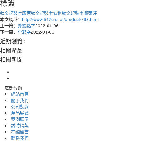
標簽
鈦金起鼓字廠家
鈦金起鼓字價格
鈦金起鼓字哪家好
本文網址：
http://www.517cn.net/product/798.html
上一篇：
外露點字
2022-01-06
下一篇：
全彩字
2022-01-06
近期瀏覽：
相關產品
相關新聞
底部導航
網站首頁
關于我們
公司動態
產品展廳
案例展示
誠聘精英
在線留言
聯系我們