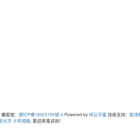
ed 備案號：
遼ICP備18003755號-4
Powered by
祥云平臺
技術支持：
凱鴻
發光字
,
卡布燈箱
, 歡迎來電咨詢！