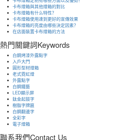
卡布燈箱定制有哪些方面以及優勢？
卡布燈箱與其他燈箱的對比
卡布燈箱有什么特性？
卡布燈箱使用達到更好的宣傳效果
卡布燈箱的亮度由哪些決定因素？
在店面裝置卡布燈箱的方法
熱門關鍵詞
Keywords
白鋼烤漆外露點字
入戶大門
圓形型材燈箱
老式霓虹燈
外露點字
白鋼鐵藝
LED顯示屏
鈦金起鼓字
樹脂字牌匾
白鋼翻邊字
全彩字
電子燈箱
聯系我們
Contact Us