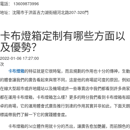
電話： 13609873996
地址：沈陽市于洪區吉力湖街細河北路207-320門
卡布燈箱定制有哪些方面以
及優勢？
2022-01-06 17:27:00
次
卡布燈箱
的特征就是它很時髦，而且規劃的作用也十分的傳神，生動
的體會讓我們的廣告看起來與眾不同，這是他的商場認可度的原因，例如
在線大型超市或許地鐵站以及機場或許一些專賣店中我們都看到許多商家
都在運用卡布燈箱，卡布燈箱怎么樣？更多的時分我們看到卡布燈箱有超
卓的商場，它的運用體會式廣告推行到達的作用其實并非如此，下面天朗
標識帶我們了解一下它的實踐體會度。
卡布燈箱的3d立體作用就十分的杰出，讓廣告愈加艷麗，而前顏色的