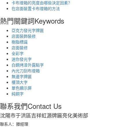
卡布燈箱的亮度由哪些決定因素？
在店面裝置卡布燈箱的方法
熱門關鍵詞
Keywords
亞克力發光字牌匾
店面裝飾裝修
樹脂標識
店面裝修
全彩字
迷你發光字
白鋼烤漆外露點字
內光刀刮布燈箱
無邊字牌匾
樓頂大字
單色顯示屏
純銅字
聯系我們
Contact Us
沈陽市于洪區吉祥虹源牌匾亮化美術部
聯系人：滕經理