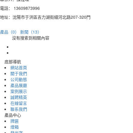
電話： 13609873996
地址：沈陽市于洪區吉力湖街細河北路207-320門
產品（0）
新聞（13）
沒有搜索到相關內容
底部導航
網站首頁
關于我們
公司動態
產品展廳
案例展示
誠聘精英
在線留言
聯系我們
產品中心
牌匾
燈箱
發光字