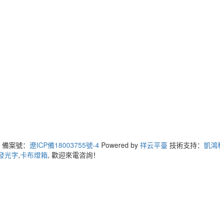
ed 備案號：
遼ICP備18003755號-4
Powered by
祥云平臺
技術支持：
凱鴻
發光字
,
卡布燈箱
, 歡迎來電咨詢！