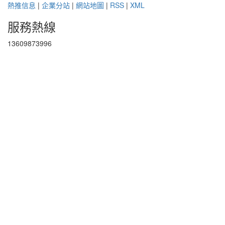
熱推信息
|
企業分站
|
網站地圖
|
RSS
|
XML
服務熱線
13609873996