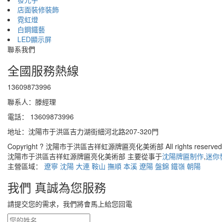
店面裝修裝飾
霓虹燈
白鋼鐵藝
LED顯示屏
聯系我們
全國服務熱線
13609873996
聯系人：滕經理
電話： 13609873996
地址：沈陽市于洪區吉力湖街細河北路207-320門
Copyright ? 沈陽市于洪區吉祥虹源牌匾亮化美術部 All rights reserv
沈陽市于洪區吉祥虹源牌匾亮化美術部 主要從事于
沈陽牌匾制作
,
迷你
主營區域：
遼寧
沈陽
大連
鞍山
撫順
本溪
遼陽
盤錦
鐵嶺
朝陽
我們 真誠為您服務
請提交您的需求，我們將會馬上給您回電