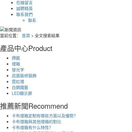
在線留言
誠聘精英
聯系我們
聯系
當前位置：
首頁
> 全文搜索結果
產品中心
Product
牌匾
燈箱
發光字
店面裝修裝飾
霓虹燈
白鋼鐵藝
LED顯示屏
推薦新聞
Recommend
卡布燈箱定制有哪些方面以及優勢？
卡布燈箱與其他燈箱的對比
卡布燈箱有什么特性？