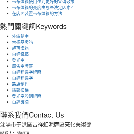
卡布燈箱使用達到更好的宣傳效果
卡布燈箱的亮度由哪些決定因素？
在店面裝置卡布燈箱的方法
熱門關鍵詞
Keywords
外露點字
肯德基燈箱
超薄燈箱
白鋼鐵藝
發光字
廣告字牌匾
白鋼翻邊字牌匾
白鋼翻邊字
路旗制作
鐵藝樓梯
發光字彩鋼牌匾
白鋼護欄
聯系我們
Contact Us
沈陽市于洪區吉祥虹源牌匾亮化美術部
聯系人：滕經理